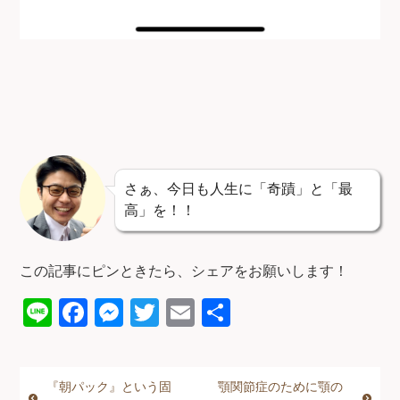
さぁ、今日も人生に「奇蹟」と「最
高」を！！
この記事にピンときたら、シェアをお願いします！
Li
F
M
T
E
共
n
a
e
wi
m
有
e
c
ss
tt
ail
『朝パック』という固
顎関節症のために顎の
e
e
er