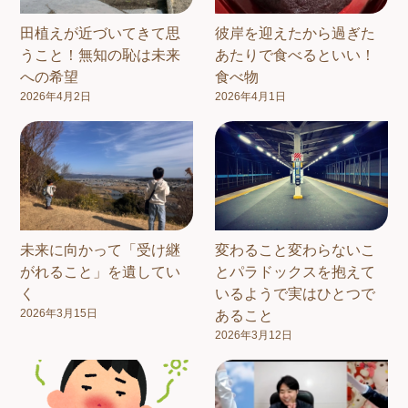
田植えが近づいてきて思
彼岸を迎えたから過ぎた
うこと！無知の恥は未来
あたりで食べるといい！
への希望
食べ物
2026年4月2日
2026年4月1日
未来に向かって「受け継
変わること変わらないこ
がれること」を遺してい
とパラドックスを抱えて
く
いるようで実はひとつで
2026年3月15日
あること
2026年3月12日