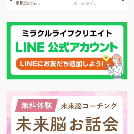
定概念の払...
ストレッチ...
b
n
o
g
o
er
k