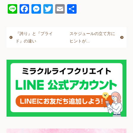
Li
F
M
T
E
共
n
a
e
wi
m
有
e
c
ss
tt
ail
『誇り』と『プライ
スケジュールの立て方に
e
e
er
ド』の違い
ヒントが...
b
n
o
g
o
er
k