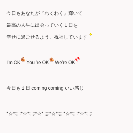
今日もあなたが『わくわく』輝いて
最高の人生に出会っていく１日を
幸せに過ごせるよう、祝福しています
I'm OK
You 're OK
We're OK
今日も１日 coming coming いい感じ
*☆*:;;;:*☆*:;;;:*☆*:;;;:*☆*:;;;:*☆*:;;;:*☆*:;;;: