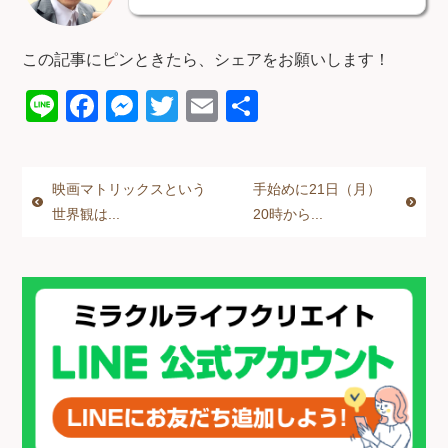
この記事にピンときたら、シェアをお願いします！
Li
F
M
T
E
共
n
a
e
wi
m
有
e
c
ss
tt
ail
映画マトリックスという
手始めに21日（月）
e
e
er
世界観は...
20時から...
b
n
o
g
o
er
k