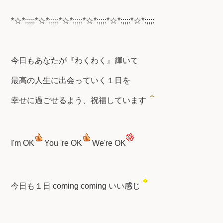
*☆*:;;;:*☆*:;;;:*☆*:;;;:*☆*:;;;:*☆*:;;;:*☆*:;;;:
今日もあなたが『わくわく』輝いて
最高の人生に出会っていく１日を
幸せに過ごせるよう、祝福しています
I'm OK
You 're OK
We're OK
今日も１日 coming coming いい感じ