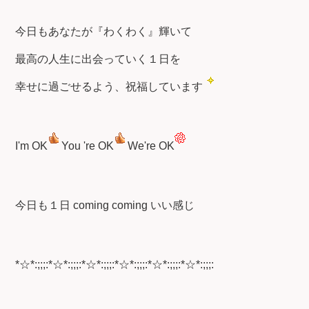
今日もあなたが『わくわく』輝いて
最高の人生に出会っていく１日を
幸せに過ごせるよう、祝福しています
I'm OK
You 're OK
We're OK
今日も１日 coming coming いい感じ
*☆*:;;;:*☆*:;;;:*☆*:;;;:*☆*:;;;:*☆*:;;;:*☆*:;;;: