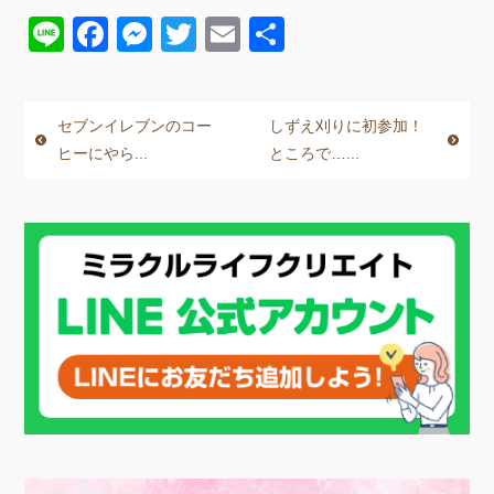
Li
F
M
T
E
共
n
a
e
wi
m
有
e
c
ss
tt
ail
セブンイレブンのコー
しずえ刈りに初参加！
e
e
er
ヒーにやら...
ところで…...
b
n
o
g
o
er
k