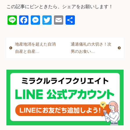
この記事にピンときたら、シェアをお願いします！
Li
F
M
T
E
共
n
a
e
wi
m
有
e
c
ss
tt
ail
地産地消を超えた自消
通過儀礼の大切さ！次
e
e
er
自産と自産...
男のお食い...
b
n
o
g
o
er
k