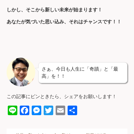
しかし、そこから新しい未来が始まります！
あなたが気づいた思い込み、それはチャンスです！！
さぁ、今日も人生に「奇蹟」と「最
高」を！！
この記事にピンときたら、シェアをお願いします！
Li
F
M
T
E
共
n
a
e
wi
m
有
e
c
ss
tt
ail