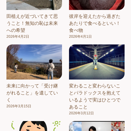
田植えが近づいてきて思
彼岸を迎えたから過ぎた
うこと！無知の恥は未来
あたりで食べるといい！
への希望
食べ物
2026年4月2日
2026年4月1日
未来に向かって「受け継
変わること変わらないこ
がれること」を遺してい
とパラドックスを抱えて
く
いるようで実はひとつで
2026年3月15日
あること
2026年3月12日