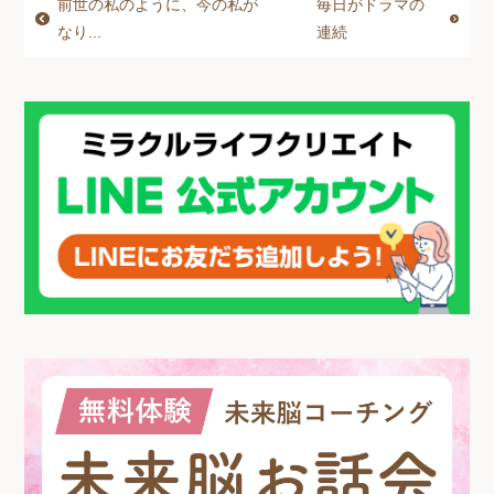
前世の私のように、今の私が
毎日がドラマの
e
e
er
なり...
連続
b
n
o
g
o
er
k