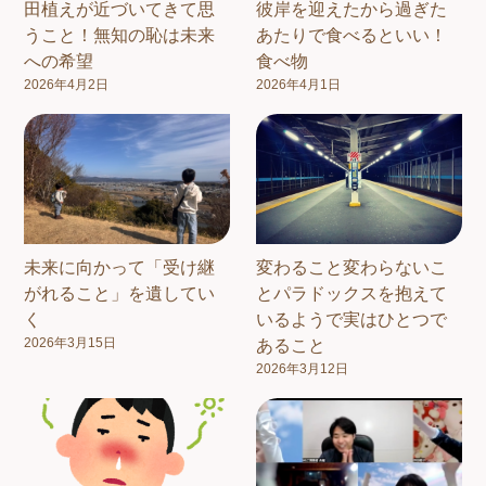
田植えが近づいてきて思
彼岸を迎えたから過ぎた
うこと！無知の恥は未来
あたりで食べるといい！
への希望
食べ物
2026年4月2日
2026年4月1日
未来に向かって「受け継
変わること変わらないこ
がれること」を遺してい
とパラドックスを抱えて
く
いるようで実はひとつで
2026年3月15日
あること
2026年3月12日