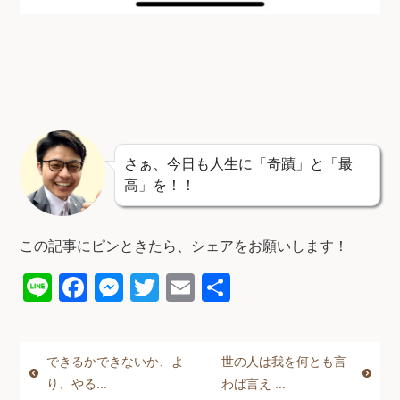
さぁ、今日も人生に「奇蹟」と「最
高」を！！
この記事にピンときたら、シェアをお願いします！
Li
F
M
T
E
共
n
a
e
wi
m
有
e
c
ss
tt
ail
できるかできないか、よ
世の人は我を何とも言
e
e
er
り、やる...
わば言え ...