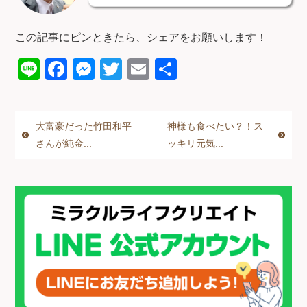
この記事にピンときたら、シェアをお願いします！
Li
F
M
T
E
共
n
a
e
wi
m
有
e
c
ss
tt
ail
大富豪だった竹田和平
神様も食べたい？！ス
e
e
er
さんが純金...
ッキリ元気...
b
n
o
g
o
er
k