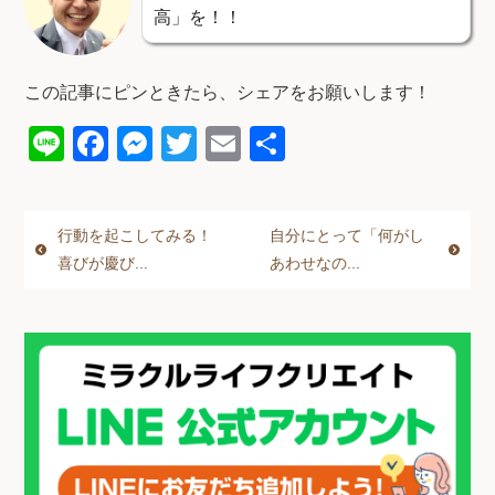
高」を！！
この記事にピンときたら、シェアをお願いします！
Li
F
M
T
E
共
n
a
e
wi
m
有
e
c
ss
tt
ail
行動を起こしてみる！
自分にとって「何がし
e
e
er
喜びが慶び...
あわせなの...
b
n
o
g
o
er
k