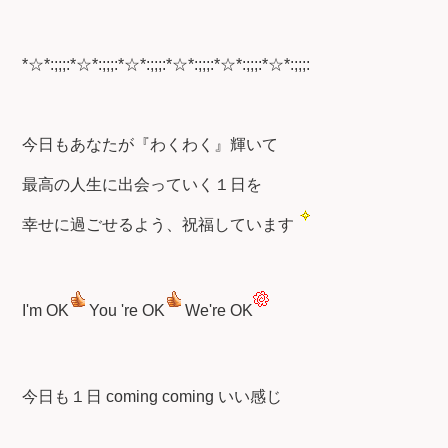
*☆*:;;;:*☆*:;;;:*☆*:;;;:*☆*:;;;:*☆*:;;;:*☆*:;;;:
今日もあなたが『わくわく』輝いて
最高の人生に出会っていく１日を
幸せに過ごせるよう、祝福しています
I'm OK
You 're OK
We're OK
今日も１日 coming coming いい感じ