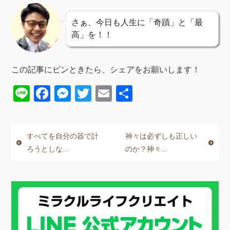
さぁ、今日も人生に「奇蹟」と「最
高」を！！
この記事にピンときたら、シェアをお願いします！
Li
F
M
T
E
共
n
a
e
wi
m
有
e
c
ss
tt
ail
すべてを自分の器で計
神々は必ずしも正しい
e
e
er
ろうとしな...
のか？神々...
b
n
o
g
o
er
k