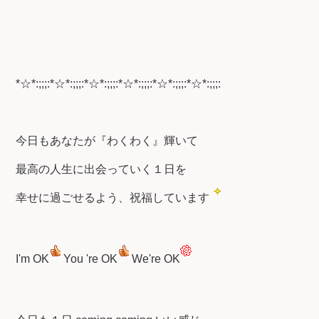
*☆*:;;;:*☆*:;;;:*☆*:;;;:*☆*:;;;:*☆*:;;;:*☆*:;;;:
今日もあなたが『わくわく』輝いて
最高の人生に出会っていく１日を
幸せに過ごせるよう、祝福しています
I'm OK
You 're OK
We're OK