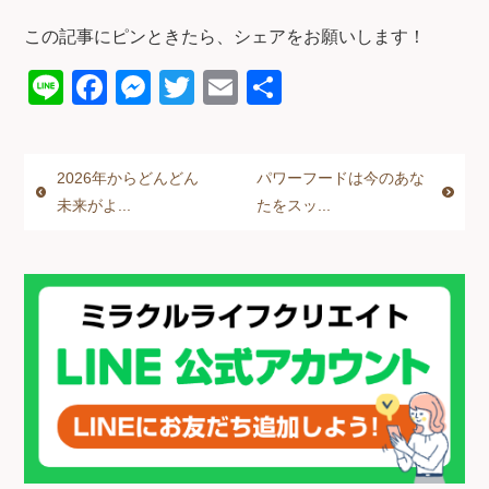
この記事にピンときたら、シェアをお願いします！
Li
F
M
T
E
共
n
a
e
wi
m
有
e
c
ss
tt
ail
2026年からどんどん
パワーフードは今のあな
e
e
er
未来がよ...
たをスッ...
b
n
o
g
o
er
k