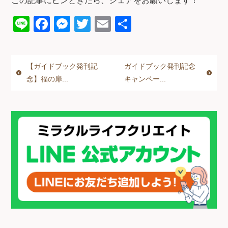
この記事にピンときたら、シェアをお願いします！
Li
F
M
T
E
共
n
a
e
wi
m
有
e
c
ss
tt
ail
【ガイドブック発刊記
ガイドブック発刊記念
e
e
er
念】福の扉...
キャンペー...
b
n
o
g
o
er
k