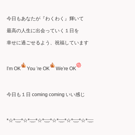
今日もあなたが『わくわく』輝いて
最高の人生に出会っていく１日を
幸せに過ごせるよう、祝福しています
I'm OK
You 're OK
We're OK
今日も１日 coming coming いい感じ
*☆*:;;;:*☆*:;;;:*☆*:;;;:*☆*:;;;:*☆*:;;;:*☆*:;;;: