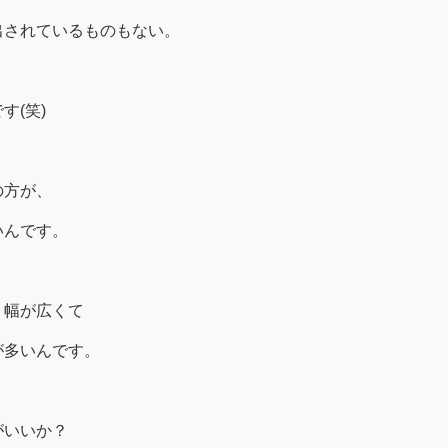
出されているものもない。
す(笑)
の方が、
いんです。
、幅が広くて
が多いんです。
がいいか？