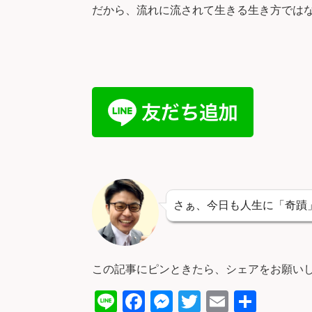
だから、流れに流されて生きる生き方では
さぁ、今日も人生に「奇蹟
この記事にピンときたら、シェアをお願い
Li
F
M
T
E
共