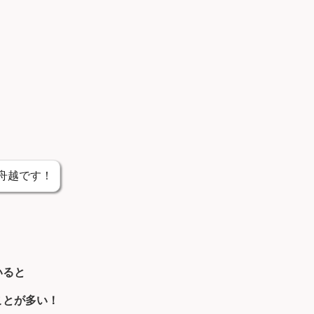
bo.の舟越です！
いると
ことが多い！