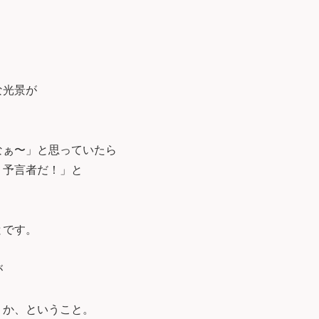
。
な光景が
なぁ〜」と思っていたら
、予言者だ！」と
とです。
が
うか、ということ。