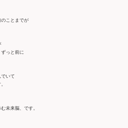
前のことまでが
が
りずっと前に
。
んでいて
す。
歩む未来脳、です。