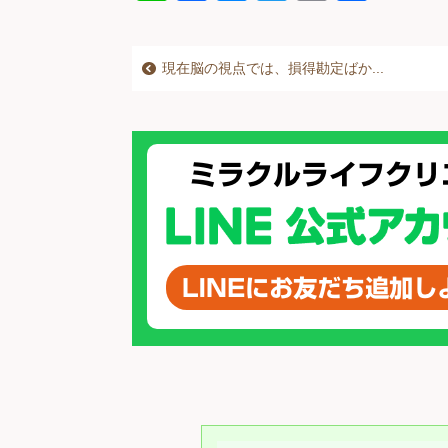
n
a
e
wi
m
有
e
c
ss
tt
ail
現在脳の視点では、損得勘定ばか...
e
e
er
b
n
o
g
o
er
k