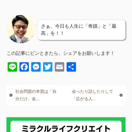
さぁ、今日も人生に「奇蹟」と「最
高」を！！
この記事にピンときたら、シェアをお願いします！
Li
F
M
T
E
共
n
a
e
wi
m
有
e
c
ss
tt
ail
社会問題の本質は「自
会ったり話したりして
e
e
er
分だけ、金...
「広がる人...
b
n
o
g
o
er