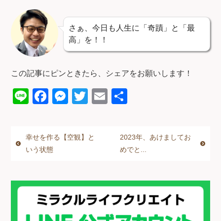
さぁ、今日も人生に「奇蹟」と「最
高」を！！
この記事にピンときたら、シェアをお願いします！
Li
F
M
T
E
共
n
a
e
wi
m
有
e
c
ss
tt
ail
幸せを作る【空観】と
2023年、あけましてお
e
e
er
いう状態
めでと...
b
n
o
g
o
er
k