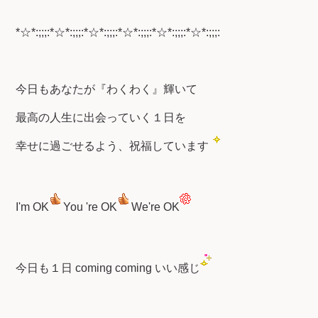
*☆*:;;;:*☆*:;;;:*☆*:;;;:*☆*:;;;:*☆*:;;;:*☆*:;;;:
今日もあなたが『わくわく』輝いて
最高の人生に出会っていく１日を
幸せに過ごせるよう、祝福しています
I'm OK
You 're OK
We're OK
今日も１日 coming coming いい感じ