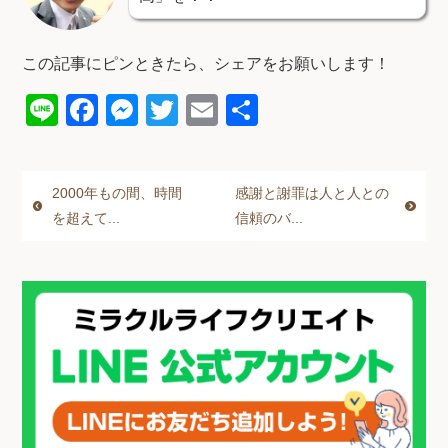
この記事にピンときたら、シェアをお願いします！
Li
F
M
T
E
共
n
a
e
wi
m
有
e
c
ss
tt
ail
2000年もの間、時間
感謝と謝罪は人と人との
e
e
er
を超えて...
信頼のバ...
b
n
o
g
o
er
k