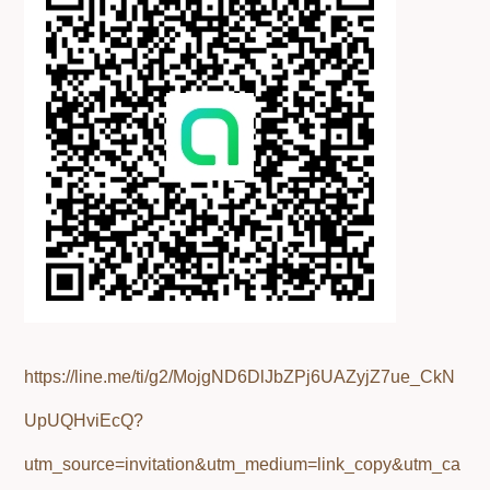
https://line.me/ti/g2/MojgND6DlJbZPj6UAZyjZ7ue_CkN
UpUQHviEcQ?
utm_source=invitation&utm_medium=link_copy&utm_ca