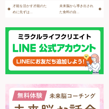
e
c
ss
tt
ail
才能を活かす才能のた
未来脳から導き出され
e
e
er
めに先ずは...
た食料の自...
b
n
o
g
o
er
k