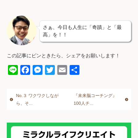
さぁ、今日も人生に「奇蹟」と「最
高」を！！
この記事にピンときたら、シェアをお願いします！
Li
F
M
T
E
共
n
a
e
wi
m
有
e
c
ss
tt
ail
No.３ ワクワクしなが
『未来脳コーチング』
e
e
er
ら、そ...
100人チ...
b
n
o
g
o
er