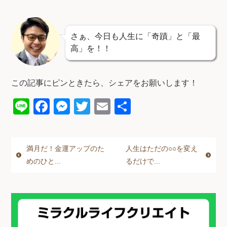
さぁ、今日も人生に「奇蹟」と「最
高」を！！
この記事にピンときたら、シェアをお願いします！
Li
F
M
T
E
共
n
a
e
wi
m
有
e
c
ss
tt
ail
満月だ！金運アップのた
人生はただの○○を変え
e
e
er
めのひと...
るだけで...
b
n
o
g
o
er
k