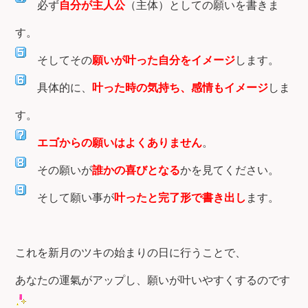
必ず
自分が主人公
（主体）としての願いを書きま
す。
そしてその
願いが叶った自分をイメージ
します。
具体的に、
叶った時の気持ち、感情もイメージ
しま
す。
エゴからの願いはよくありません
。
その願いが
誰かの喜びとなる
かを見てください。
そして願い事が
叶ったと完了形で書き出し
ます。
これを新月のツキの始まりの日に行うことで、
あなたの運氣がアップし、願いが叶いやすくするのです