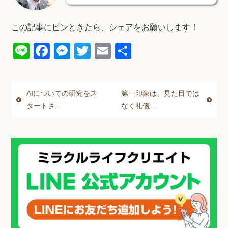
この記事にピンときたら、シェアをお願いします！
Li
F
M
T
E
共
n
a
e
wi
m
有
e
c
ss
tt
ail
AIについての研究をス
第一印象は、見た目では
e
e
er
タートさ...
なく礼儀...
b
n
o
g
o
er
k