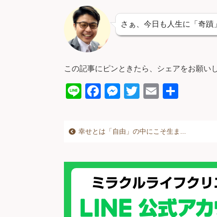
さぁ、今日も人生に「奇蹟
この記事にピンときたら、シェアをお願い
Li
F
M
T
E
共
n
a
e
wi
m
有
e
c
ss
tt
ail
幸せとは「自由」の中にこそ生ま...
e
e
er
b
n
o
g
o
er
k