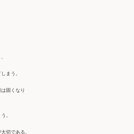
と、
てしまう。
殻は固くなり
。
まう。
が大切である。