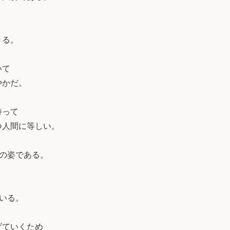
きる。
いて
やかだ。
持って
つ人間に等しい。
の理想の姿である。
している。
げていくため